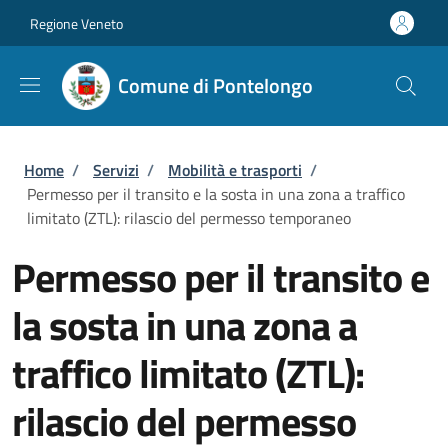
Salta al contenuto principale
Skip to footer content
Regione Veneto
Comune di Pontelongo
Briciole di pane
Home
/
Servizi
/
Mobilità e trasporti
/
Permesso per il transito e la sosta in una zona a traffico
limitato (ZTL): rilascio del permesso temporaneo
Permesso per il transito e
la sosta in una zona a
traffico limitato (ZTL):
rilascio del permesso