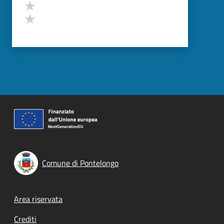
Valuta 2 stelle su 5
Valuta 1 stelle su 5
Comune di Pontelongo
Footer menu
Area riservata
Crediti