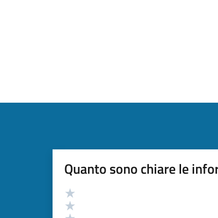
Quanto sono chiare le info
Valutazione
Valuta 5 stelle su 5
Valuta 4 stelle su 5
Valuta 3 stelle su 5