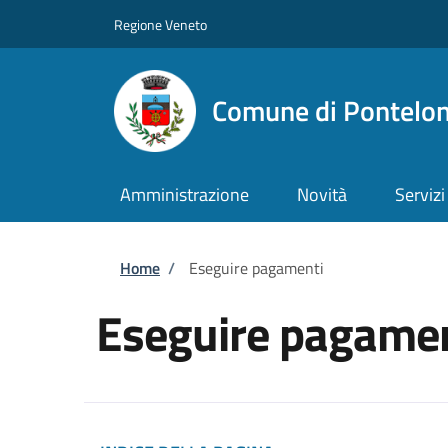
Salta al contenuto principale
Skip to footer content
Regione Veneto
Comune di Pontelo
Amministrazione
Novità
Servizi
Briciole di pane
Home
/
Eseguire pagamenti
Eseguire pagamen