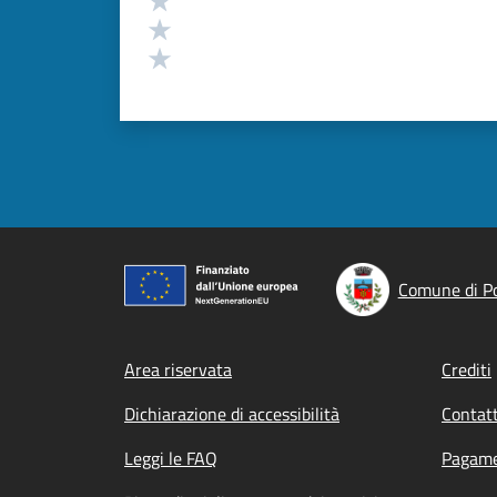
Valuta 2 stelle su 5
Valuta 1 stelle su 5
Comune di P
Footer menu
Area riservata
Crediti
Dichiarazione di accessibilità
Contatt
Leggi le FAQ
Pagame