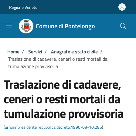
Salta al contenuto principale
Skip to footer content
Regione Veneto
Comune di Pontelongo
Briciole di pane
Home
/
Servizi
/
Anagrafe e stato civile
/
Traslazione di cadavere, ceneri o resti mortali da
tumulazione provvisoria
Traslazione di cadavere,
ceneri o resti mortali da
tumulazione provvisoria
(
urn:nir:presidente.repubblica:decreto:1990-09-10;285
)