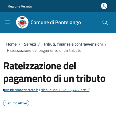
Salta al contenuto principale
Skip to footer content
Regione Veneto
Comune di Pontelongo
Briciole di pane
Home
/
Servizi
/
Tributi, finanze e contravvenzioni
/
Rateizzazione del pagamento di un tributo
Rateizzazione del
pagamento di un tributo
(
urn:nir:stato:decreto.legislativo:1997-12-15;446~art52
)
Servizio attivo