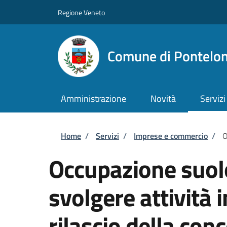
Salta al contenuto principale
Skip to footer content
Regione Veneto
Comune di Pontelo
Amministrazione
Novità
Servizi
Briciole di pane
Home
/
Servizi
/
Imprese e commercio
/
O
Occupazione suol
svolgere attività 
rilascio della con