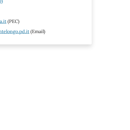
D)
.it
(PEC)
telongo.pd.it
(Email)