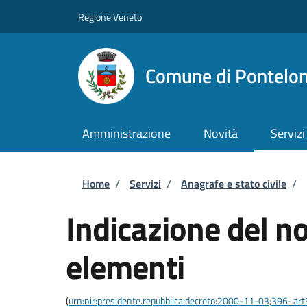
Salta al contenuto principale
Skip to footer content
Regione Veneto
Comune di Pontelo
Amministrazione
Novità
Servizi
Briciole di pane
Home
/
Servizi
/
Anagrafe e stato civile
/
Indicazione del 
elementi
(
urn:nir:presidente.repubblica:decreto:2000-11-03;396~ar