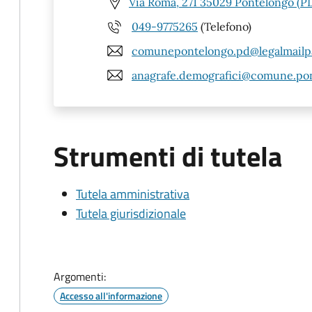
Via Roma, 271 35029 Pontelongo (P
049-9775265
(Telefono)
comunepontelongo.pd@legalmailpa
anagrafe.demografici@comune.pon
Strumenti di tutela
Tutela amministrativa
Tutela giurisdizionale
Argomenti:
Accesso all'informazione