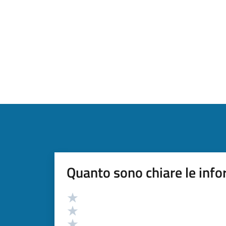
Quanto sono chiare le info
Valutazione
Valuta 5 stelle su 5
Valuta 4 stelle su 5
Valuta 3 stelle su 5