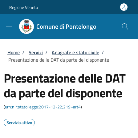
Salta al contenuto principale
Skip to footer content
Regione Veneto
Comune di Pontelongo
Briciole di pane
Home
/
Servizi
/
Anagrafe e stato civile
/
Presentazione delle DAT da parte del disponente
Presentazione delle DAT
da parte del disponente
(
urn:nir:stato:legge:2017-12-22;219~art4
)
Servizio attivo