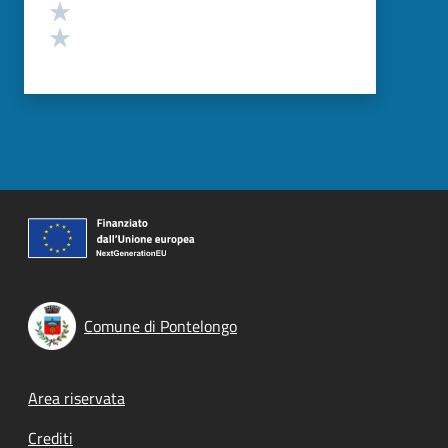
Valuta 2 stelle su 5
Valuta 1 stelle su 5
Comune di Pontelongo
Footer menu
Area riservata
Crediti