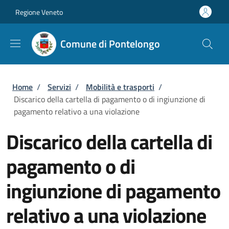
Salta al contenuto principale
Skip to footer content
Regione Veneto
Comune di Pontelongo
Briciole di pane
Home
/
Servizi
/
Mobilità e trasporti
/
Discarico della cartella di pagamento o di ingiunzione di
pagamento relativo a una violazione
Discarico della cartella di
pagamento o di
ingiunzione di pagamento
relativo a una violazione