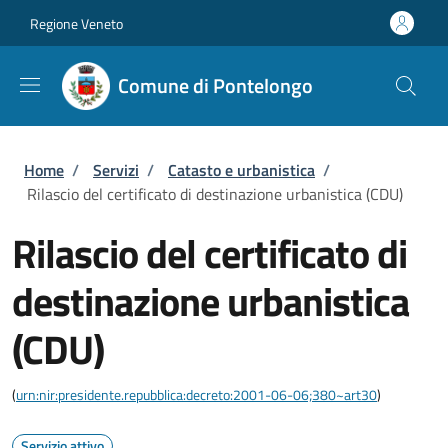
Salta al contenuto principale
Skip to footer content
Regione Veneto
Comune di Pontelongo
Briciole di pane
Home
/
Servizi
/
Catasto e urbanistica
/
Rilascio del certificato di destinazione urbanistica (CDU)
Rilascio del certificato di
destinazione urbanistica
(CDU)
(
urn:nir:presidente.repubblica:decreto:2001-06-06;380~art30
)
Servizio attivo