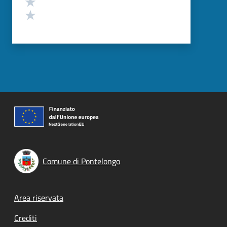
Valuta 2 stelle su 5
Valuta 1 stelle su 5
Comune di Pontelongo
Footer menu
Area riservata
Crediti