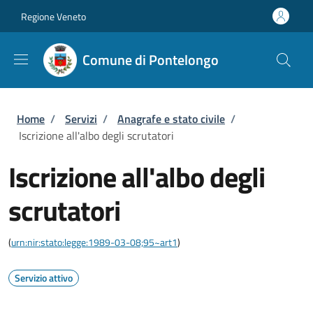
Salta al contenuto principale
Skip to footer content
Regione Veneto
Comune di Pontelongo
Briciole di pane
Home
/
Servizi
/
Anagrafe e stato civile
/
Iscrizione all'albo degli scrutatori
Iscrizione all'albo degli
scrutatori
(
urn:nir:stato:legge:1989-03-08;95~art1
)
Servizio attivo