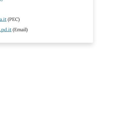
.it
(PEC)
pd.it
(Email)