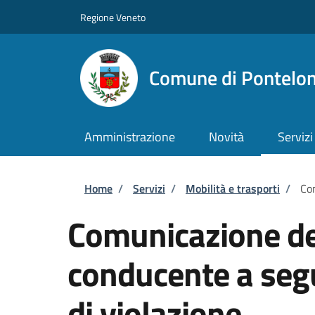
Salta al contenuto principale
Skip to footer content
Regione Veneto
Comune di Pontelo
Amministrazione
Novità
Servizi
Briciole di pane
Home
/
Servizi
/
Mobilità e trasporti
/
Com
Comunicazione dei
conducente a seg
di violazione