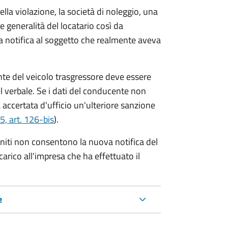
lla violazione, la società di noleggio, una
le generalità del locatario così da
va notifica al soggetto che realmente aveva
te del veicolo trasgressore deve essere
el verbale.
Se i dati del conducente non
 accertata d'ufficio un'ulteriore sanzione
5, art. 126-bis
).
forniti non consentono la nuova notifica del
 carico all'impresa che ha effettuato il
e