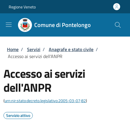
Salta al contenuto principale
Skip to footer content
Regione Veneto
Comune di Pontelongo
Briciole di pane
Home
/
Servizi
/
Anagrafe e stato civile
/
Accesso ai servizi dell'ANPR
Accesso ai servizi
dell'ANPR
(
urn:nir:stato:decreto.legislativo:2005-03-07;82
)
Servizio attivo