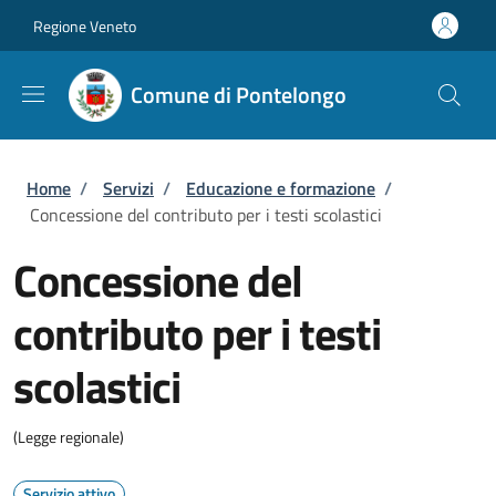
Salta al contenuto principale
Skip to footer content
Regione Veneto
Comune di Pontelongo
Briciole di pane
Home
/
Servizi
/
Educazione e formazione
/
Concessione del contributo per i testi scolastici
Concessione del
contributo per i testi
scolastici
(Legge regionale)
Servizio attivo