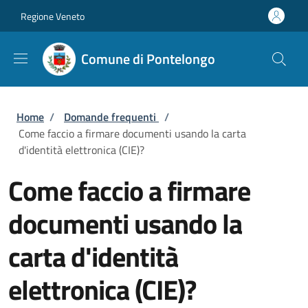
Salta al contenuto principale
Skip to footer content
Regione Veneto
Comune di Pontelongo
Briciole di pane
Home
/
Domande frequenti
/
Come faccio a firmare documenti usando la carta
d'identità elettronica (CIE)?
Come faccio a firmare
documenti usando la
carta d'identità
elettronica (CIE)?