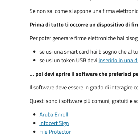
Se non sai come si appone una firma elettroni
Prima di tutto ti occorre un dispositivo di fi
Per poter generare firme elettroniche hai biso
se usi una smart card hai bisogno che al 
se usi un token USB devi
inserirlo in una d
... poi devi aprire il software che preferisci p
Il software deve essere in grado di interagire c
Questi sono i software più comuni, gratuiti e sca
Aruba Enroll
Infocert Sign
File Protector