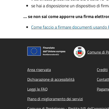
se hai a disposizione un dispositivo di firm
... se non sai come apporre una firma elettr
Come faccio a firmare documenti usando F
Comune di P
Footer menu
Area riservata
Crediti
Dichiarazione di accessibilità
Contatt
Leggi le FAQ
Pagame
Piano di miglioramento dei servizi
Comune di Pontelongo - Partita IVA dell'ammini