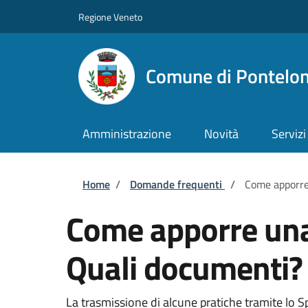
Salta al contenuto principale
Skip to footer content
Regione Veneto
Comune di Pontelo
Amministrazione
Novità
Servizi
Briciole di pane
Home
/
Domande frequenti
/
Come apporre 
Come apporre una 
Quali documenti? 
La trasmissione di alcune pratiche tramite lo S