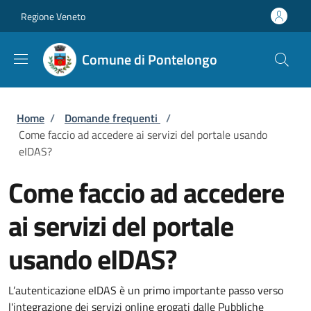
Salta al contenuto principale
Skip to footer content
Regione Veneto
Comune di Pontelongo
Briciole di pane
Home
/
Domande frequenti
/
Come faccio ad accedere ai servizi del portale usando
eIDAS?
Come faccio ad accedere
ai servizi del portale
usando eIDAS?
L’autenticazione eIDAS è un primo importante passo verso
l'integrazione dei servizi online erogati dalle Pubbliche