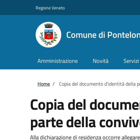
Salta al contenuto principale
Skip to footer content
Regione Veneto
Comune di Pontelo
Amministrazione
Novità
Servizi
Briciole di pane
Home
/
Copia del documento d'identità della 
Copia del documen
parte della convi
Alla dichiarazione di residenza occorre allegare