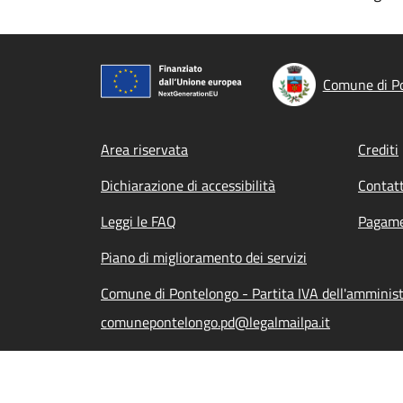
Comune di P
Footer menu
Area riservata
Crediti
Dichiarazione di accessibilità
Contatt
Leggi le FAQ
Pagame
Piano di miglioramento dei servizi
Comune di Pontelongo - Partita IVA dell'ammini
comunepontelongo.pd@legalmailpa.it