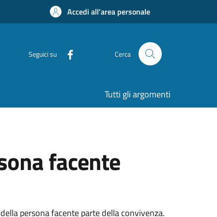
Accedi all'area personale
Seguici su
Cerca
Tutti gli argomenti
rsona facente
à della persona facente parte della convivenza.