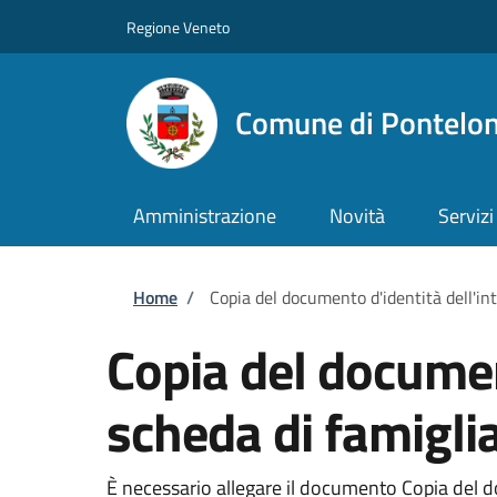
Salta al contenuto principale
Skip to footer content
Regione Veneto
Comune di Pontelo
Amministrazione
Novità
Servizi
Briciole di pane
Home
/
Copia del documento d'identità dell'int
Copia del document
scheda di famigli
È necessario allegare il documento Copia del doc