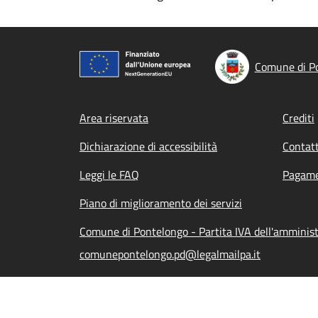
Comune di P
Footer menu
Area riservata
Crediti
Dichiarazione di accessibilità
Contatt
Leggi le FAQ
Pagame
Piano di miglioramento dei servizi
Comune di Pontelongo - Partita IVA dell'ammini
comunepontelongo.pd@legalmailpa.it