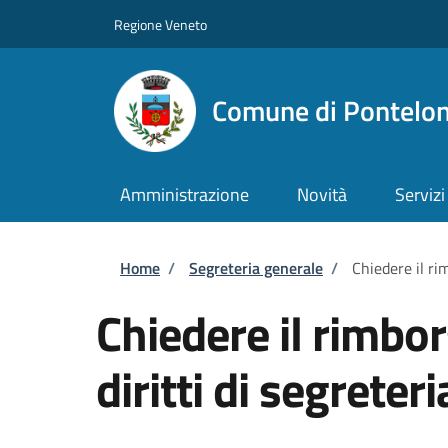
Salta al contenuto principale
Skip to footer content
Regione Veneto
Comune di Pontelo
Amministrazione
Novità
Servizi
Briciole di pane
Home
/
Segreteria generale
/
Chiedere il ri
Chiedere il rimbo
diritti di segreteri