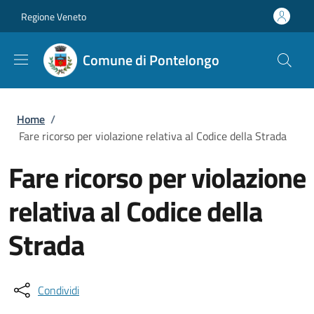
Salta al contenuto principale
Skip to footer content
Regione Veneto
Comune di Pontelongo
Briciole di pane
Home
/
Fare ricorso per violazione relativa al Codice della Strada
Fare ricorso per violazione
relativa al Codice della
Strada
Condividi