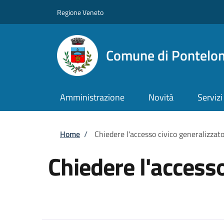
Salta al contenuto principale
Skip to footer content
Regione Veneto
Comune di Pontelo
Amministrazione
Novità
Servizi
Briciole di pane
Home
/
Chiedere l'accesso civico generalizzat
Chiedere l'accesso